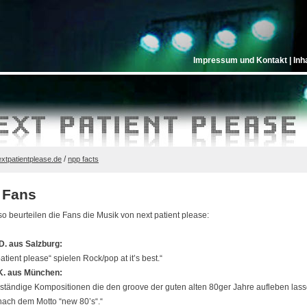
Impressum und Kontakt
|
Inh
/
xtpatientplease.de
npp facts
 Fans
 so beurteilen die Fans die Musik von next patient please:
D. aus Salzburg:
patient please“ spielen Rock/pop at it’s best.“
 K. aus München:
ständige Kompositionen die den groove der guten alten 80ger Jahre aufleben lass
ach dem Motto “new 80’s“.“