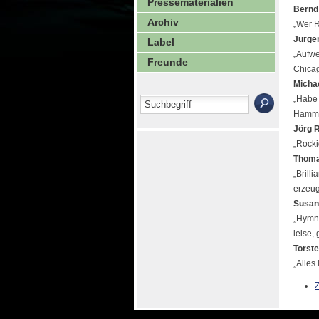
Pressematerialien
Bernd
Archiv
„Wer R
Jürge
Label
„Aufwe
Freunde
Chicag
Micha
„Habe 
Hammer
Jörg 
„Rocki
Thomas
„Brill
erzeug
Susan
„Hymne
leise,
Torste
„Alles 