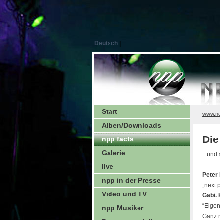
Deutsch
|
Start
www.ne
Alben/Downloads
Die
npp facts
Galerie
...und
live
Peter 
npp in der Presse
„next 
Video und TV
Gabi.
“Eigen
npp Musiker
Ganz n