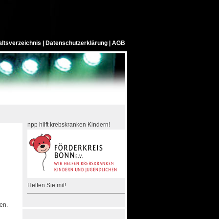
altsverzeichnis
|
Datenschutzerklärung
|
AGB
npp hilft krebskranken Kindern!
Helfen Sie mit!
en.