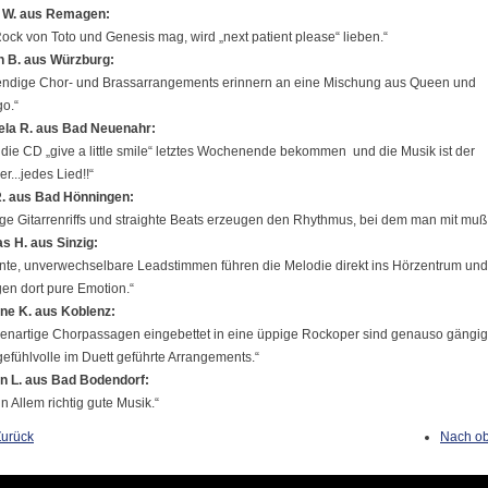
 W. aus Remagen:
ock von Toto und Genesis mag, wird „next patient please“ lieben.“
n B. aus Würzburg:
ndige Chor- und Brassarrangements erinnern an eine Mischung aus Queen und
o.“
ela R. aus Bad Neuenahr:
die CD „give a little smile“ letztes Wochenende bekommen und die Musik ist der
...jedes Lied!!“
R. aus Bad Hönningen:
ge Gitarrenriffs und straighte Beats erzeugen den Rhythmus, bei dem man mit muß
 H. aus Sinzig:
iante, unverwechselbare Leadstimmen führen die Melodie direkt ins Hörzentrum und
en dort pure Emotion.“
ne K. aus Koblenz:
nartige Chorpassagen eingebettet in eine üppige Rockoper sind genauso gängig
 gefühlvolle im Duett geführte Arrangements.“
n L. aus Bad Bodendorf:
in Allem richtig gute Musik.“
Zurück
Nach o