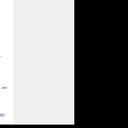
.“
, wie
ben