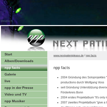
Deutsch
|
Start
/
www.nextpatientplease.de
npp facts
Alben/Downloads
npp facts
npp facts
Galerie
2004 Gründung des Soloprojektes "n
live
productions durch Wolfgang Voss
npp in der Presse
seit Gründung Unterstützung diverse
Förderkreis Bonn
Video und TV
2004 erstes Projektalbum "it's only
npp Musiker
2007 zweites Projektalbum "give a li