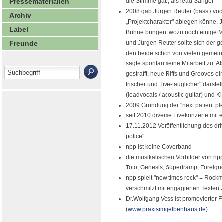
Pressematerialien
die Stimme gab, als lead Sänger
2008 gab Jürgen Reuter (bass / vo
Archiv
„Projektcharakter" ablegen könne. 
Label
Bühne bringen, wozu noch einige Mu
Freunde
und Jürgen Reuter sollte sich der 
den beide schon von vielen gemein
sagte spontan seine Mitarbeit zu. A
gestrafft, neue Riffs und Grooves e
frischer und „live-tauglicher" darst
(leadvocals / acoustic guitar) und K
2009 Gründung der "next patient p
seit 2010 diverse Livekonzerte mit 
17.11.2012 Veröffentlichung des dr
police"
npp ist keine Coverband
die musikalischen Vorbilder von npp
Toto, Genesis, Supertramp, Foreign
npp spielt "new times rock" = Rock
verschmilzt mit engagierten Texten
Dr.Wolfgang Voss ist promovierter F
(
www.praxisimgelbenhaus.de
).