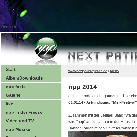
Deutsch
|
Start
/
www.nextpatientplease.de
Archiv
Alben/Downloads
npp 2014
npp facts
Galerie
es hat gerade erst begonnen und ist schon r
01.01.14 - Ankündigung: "Mini-Festival"
live
npp in der Presse
Zusammen mit der Berliner Band "Waldmeis
Video und TV
wird "npp" am 25.Januar in der Mausefall
Bonner Förderkreises für krebskranke Kin
npp Musiker