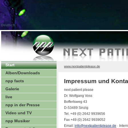
Deutsch
|
Start
www.nextpatientplease.de
Alben/Downloads
Impressum und Konta
npp facts
Galerie
next patient please
Dr. Wolfgang Voss
live
Boffertsweg 43
npp in der Presse
D-53489 Sinzig
Video und TV
Tel. +49 (0) 2642 9939656
Fax +49 (0) 2642 9939052
npp Musiker
Email:
info@nextpatientplease.de
· Inter